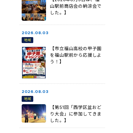
山駅前商店会の納涼会で
した。】
2026.08.03
地域
【市立福山高校の甲子園
を福山駅前から応援しよ
う！】
2026.08.03
地域
【第51回「西学区盆おど
り大会」に参加してきま
した。】