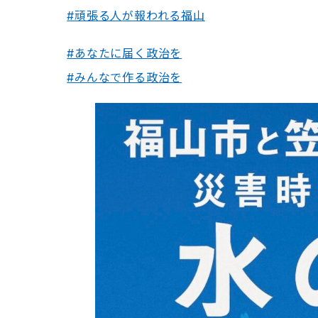
#頑張る人が報われる福山
#あなたに届く政治を
#みんなで作る政治を