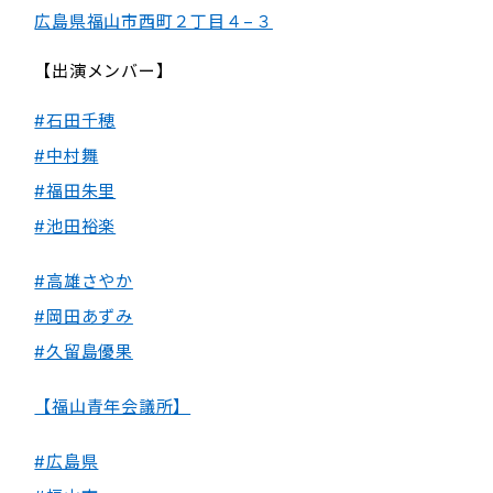
広島県福山市西町２丁目４−３
【出演メンバー】
#石田千穂
#中村舞
#福田朱里
#池田裕楽
#高雄さやか
#岡田あずみ
#久留島優果
【福山青年会議所】
#広島県