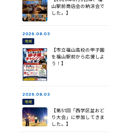
山駅前商店会の納涼会で
した。】
2026.08.03
地域
【市立福山高校の甲子園
を福山駅前から応援しよ
う！】
2026.08.03
地域
【第51回「西学区盆おど
り大会」に参加してきま
した。】