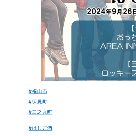
#福山市
#伏見町
#三之丸町
#はしご酒