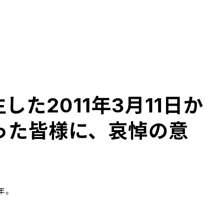
た2011年3月11日か
った皆様に、哀悼の意
年。