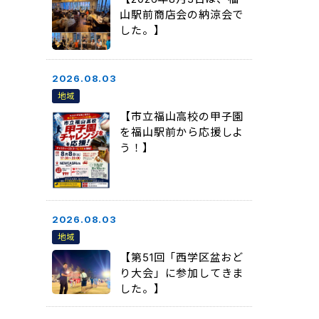
山駅前商店会の納涼会で
した。】
2026.08.03
地域
【市立福山高校の甲子園
を福山駅前から応援しよ
う！】
2026.08.03
地域
【第51回「西学区盆おど
り大会」に参加してきま
した。】