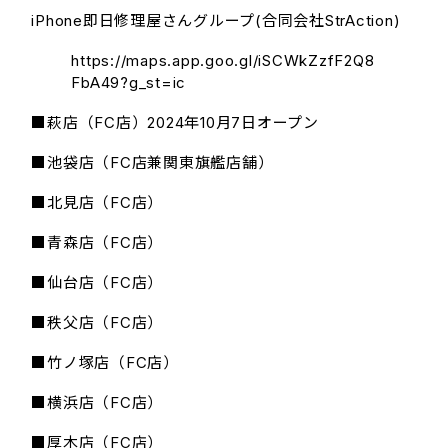
iPhone即日修理屋さんグループ(合同会社StrAction)
https://maps.app.goo.gl/iSCWkZzfF2Q8
FbA49?g_st=ic
■萩店（FC店）2024年10月7日オープン
■池袋店（FC店兼関東旗艦店舗）
■北見店（FC店）
■青森店（FC店）
■仙台店（FC店）
■秩父店（FC店）
■竹ノ塚店（FC店）
■横浜店（FC店）
■厚木店（FC店）