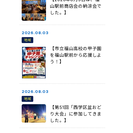
山駅前商店会の納涼会で
した。】
2026.08.03
地域
【市立福山高校の甲子園
を福山駅前から応援しよ
う！】
2026.08.03
地域
【第51回「西学区盆おど
り大会」に参加してきま
した。】