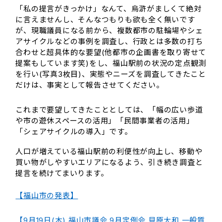
「私の提言がきっかけ」なんて、烏滸がましくて絶対
に言えませんし、そんなつもりも欲も全く無いです
が、現職議員になる前から、複数都市の駐輪場やシェ
アサイクルなどの事例を調査し、行政とは多数の打ち
合わせと超具体的な要望(他都市の企画書を取り寄せて
提案もしています笑)をし、福山駅前の状況の定点観測
を行い(写真3枚目)、実態やニーズを調査してきたこと
だけは、事実として報告させてください。
これまで要望してきたこととしては、「幅の広い歩道
や市の遊休スペースの活用」「民間事業者の活用」
「シェアサイクルの導入」です。
人口が増えている福山駅前の利便性が向上し、移動や
買い物がしやすいエリアになるよう、引き続き調査と
提言を続けてまいります。
【福山市の発表】
【9月19日(木) 福山市議会 9月定例会 貝原大和 一般質