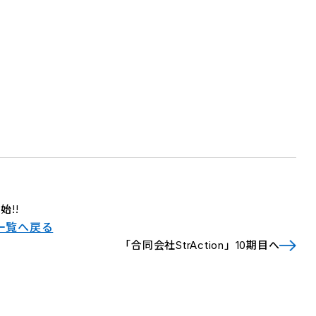
!!
一覧へ戻る
「合同会社StrAction」10期目へ