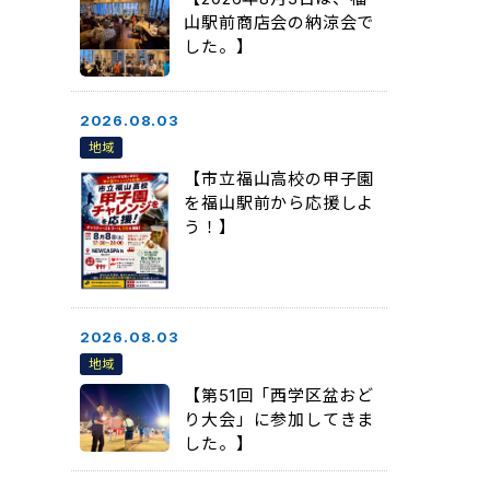
山駅前商店会の納涼会で
した。】
2026.08.03
地域
【市立福山高校の甲子園
を福山駅前から応援しよ
う！】
2026.08.03
地域
【第51回「西学区盆おど
り大会」に参加してきま
した。】